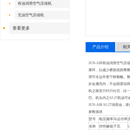
有油润滑空气压缩机
无油空气压缩机
查看更多
产品介绍
相
JUN-AIR有油润滑空气
塞环，以减少磨损或因摩擦而产
用可令运作更宁静顺畅。整
於金属壳内，不会因震动而
机之噪音只约35分贝，比
巴。机头内之SJ-27机油
JUN-AIR SJ-27润滑
参数描述
型号
电压
频率
马达功率
名称
伏特
赫兹
千瓦
L