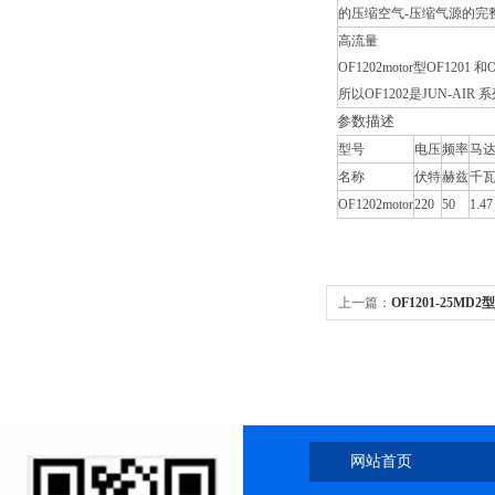
的压缩空气-压缩气源的完
高流量
OF1202motor型OF1201 和
所以OF1202是JUN-AI
参数描述
型号
电压
频率
马
名称
伏特
赫兹
千
OF1202motor
220
50
1.47
上一篇：
OF1201-25MD
网站首页