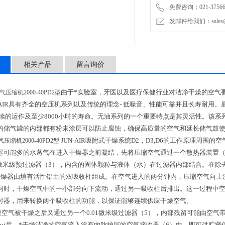
免费咨询：021-37566
发邮件给我们：sales@mic
相关产品
留言询价
由于*实验室，牙医以及医疗保健行业对洁净干燥的空气
空气压缩机2000-40PD2型
AIR
具有齐全的空压机系列以及传统的理念
-
低噪音、性能可靠并且长寿耐用。
续的运作及至少
8000
小时的寿命。无油系列的一个重要特点是其灵活性。该系
的储气罐的内部都有粉末涂层可以防止腐蚀，确保高质量的空气和延长储气鼓
JUN-AIR
吸附式干燥系统
D2
，
D3,D6
的工作原理周围的空
空气压缩机2000-40PD2型
尽可能多的水蒸气在进入干燥器之前凝结，先将压缩空气通过
一个散热器装置
微米级预过滤器（
3
），内含的固体颗粒与液体（水）在过滤器内部结合。在除
干燥器由填有活性铝土的双吸收柱组成。在空气进入的两分钟内，压缩空气向上
同时，干燥空气中的一小部分向下流动，通过另一吸收柱后排出。这一过程中
时器，用来转换两个吸收柱的功能，以保证能够连续供应干燥空气。
空气被干燥之后又通过另一个
0.01
微米级过滤器（
5
），内部残留可能由空气带
型
zui后，*干燥洁净的空气流入涂有内防护层的空气接收器（
6
）中，即可供贮藏