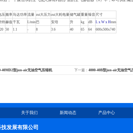
电压
频率
马达功率
流量
zui大压力
zui大耗电量
储气罐
重量
噪音
尺寸
伏特
赫兹
千瓦
L/min
巴
安培
升
kg
dB
L x W x H
mm
20
50
1.1
-
8
3.6
40
65
64
600x500x740
00-40MD2型jun-air无油空气压缩机
下一篇：
4000-40B型jun-air无油空
关于我们
新闻动态
产品中心
科技发展有限公司