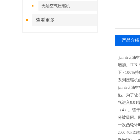
无油空气压缩机
查看更多
产品介绍
jun-air无油
增加。
JUN-
下
- 100%
持
系列压缩机
jun-air无油
热。为了让
气进入
0.01
（
4
）。该
分被吸附。
一次凸轮计
2000-40PD2
微米级）。