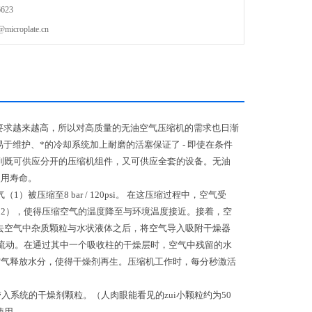
623
roplate.cn
要求越来越高，所以对高质量的无油空气压缩机的需求也日渐
易于维护、*的冷却系统加上耐磨的活塞保证了
-
即使在条件
列既可供应分开的压缩机组件，又可供应全套的设备。
无油
使用寿命。
气（
1
）被压缩至
8 bar / 120psi
。
在这压缩过程中，空气受
（
2
），使得压缩空气的温度降至与环境温度接近。接着，空
去空气中杂质颗粒与水状液体之后，将空气导入吸附干燥器
流动。在通过其中一个吸收柱的干燥层时，空气中残留的水
空气释放水分，使得干燥剂再生。压缩机工作时，每分秒激活
入系统的干燥剂颗粒。（人肉眼能看见的zui小颗粒约为
50
使用。