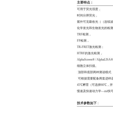
主要特点：
可用于荧光强度，
时间分辨荧光，
紫外可见吸收光
（（
连续
化学发光和生物发光的检
TRF检测，
FP检测，
TR-FRET激光检测；
HTRF的激光检测，
AlphaScreen® / AlphaL
细胞立体扫描。
顶部和底部两种测读模式
可根据需要配备两套进样
45
℃
孵育
（
可选择
60
℃，并
慢速及快速动力学
—
zui
技术参数如下
：