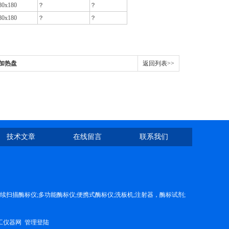
80x180
？
？
80x180
？
？
力加热盘
返回列表>>
技术文章
在线留言
联系我们
续扫描酶标仪;多功能酶标仪;便携式酶标仪;洗板机;注射器，酶标试剂;
工仪器网
管理登陆