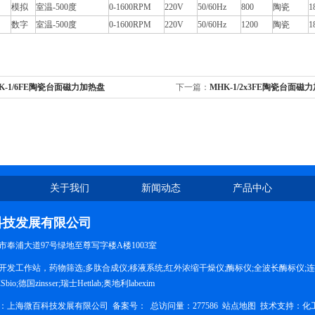
模拟
室温-500度
0-1600RPM
220V
50/60Hz
800
陶瓷
1
数字
室温-500度
0-1600RPM
220V
50/60Hz
1200
陶瓷
1
K-1/6FE陶瓷台面磁力加热盘
下一篇：
MHK-1/2x3FE陶瓷台面磁
关于我们
新闻动态
产品中心
科技发展有限公司
奉浦大道97号绿地至尊写字楼A楼1003室
开发工作站，药物筛选;多肽合成仪;移液系统;红外浓缩干燥仪;酶标仪;全波长酶标仪;连
o;德国zinsser;瑞士Hettlab;奥地利labexim
所有：上海微百科技发展有限公司 备案号：
总访问量：277586
站点地图
技术支持：
化