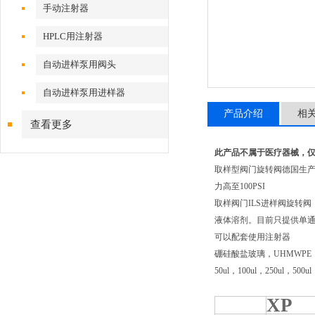
手动注射器
HPLC用注射器
自动进样泵用阀头
自动进样泵用进样器
产品介绍
相
查看更多
此产品不属于医疗器械，
取样型阀门旋转阀德国生产质
力高至100PSI
取样阀门ILS进样阀旋转
液体溶剂。目前只提供单通
可以配套使用注射器
硼硅酸盐玻璃，UHMWPE（
50ul，100ul，250ul，500u
XP