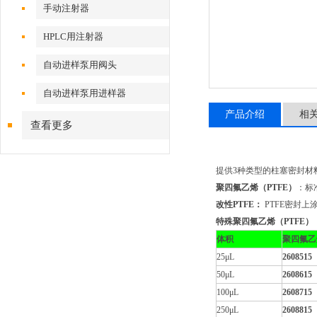
手动注射器
HPLC用注射器
自动进样泵用阀头
自动进样泵用进样器
产品介绍
相
查看更多
提供3种类型的柱塞密封材
聚四氟乙烯（PTFE）
：标
改性PTFE：
PTFE密封
特殊聚四氟乙烯（PTFE）
体积
聚四氟乙
25μL
2608515
50μL
2608615
100μL
2608715
250μL
2608815