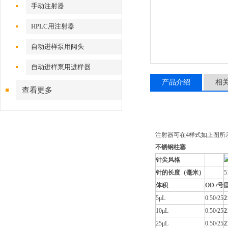
手动注射器
HPLC用注射器
自动进样泵用阀头
自动进样泵用进样器
产品介绍
相
查看更多
注射器可在4样式如上图所
不锈钢柱塞
针尖风格
针的长度（毫米）
5
体积
OD /号
5μL
0.50/25
2
10μL
0.50/25
2
25μL
0.50/25
2