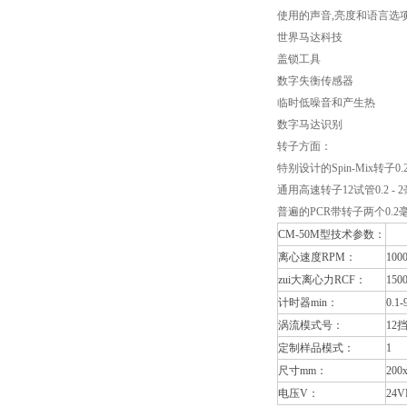
使用的声音
,
亮度和语言选
世界马达科技
盖锁工具
数字失衡传感器
临时低噪音和产生热
数字马达识别
转子方面：
特别设计的
Spin-Mix
转子
0.
通用高速转子
12
试管
0.2 - 2
普遍的
PCR
带转子两个
0.2
CM-50M型
技术参数：
离心速度
RPM
：
100
zui大离心力
RCF
：
150
计时器
min
：
0.1-
涡流模式号：
12
定制样品模式：
1
尺寸
mm
：
200
电压
V
：
24V