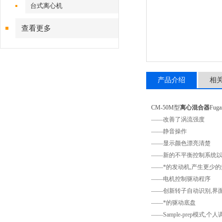
台式离心机
查看更多
产品介绍
相
CM-50M型
离心混合器
Fuga
——改善了涡流强度
——
静音操作
——
显示颜色漂亮清楚
——
新的不平衡控制系统
——
*的发动机
,
产生更少的
——
电机控制驱动程序
——
创新转子自动识别
,
界
——
*的驱动底盘
——Sample-prep
模式
,
个人