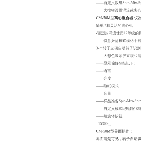
——
自定义数组
Spin-Mix-S
——
大按钮设置涡流或离
CM-50M型
离心混合器
仪
简单
,
*和灵活的离心机
-
强烈的涡流使用
12
等级的
——
特意振荡模式模仿手
3-
个转子选项自动转子识别
——
大彩色显示屏直观和
——
显示偏好包括以下
:
——
语言
——
亮度
——
睡眠模式
——
音量
——
样品准备
Spin-Mix-Spi
——
自定义模式
9
步骤的旋
——
短旋转按钮
- 15300 g
CM-50M型
界面操作：
界面清楚可见，转子自动