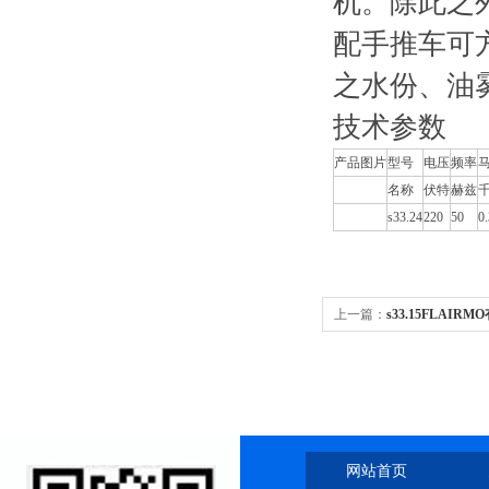
机。除此之
配手推车可
之水份、油
技术参数
产品图片
型号
电压
频率
名称
伏特
赫兹
s33.24
220
50
0
上一篇：
s33.15FLAI
网站首页