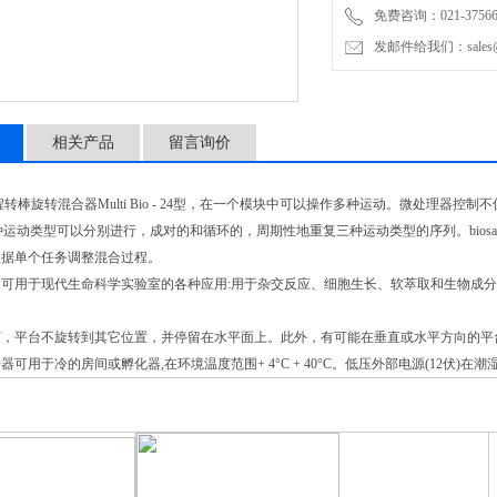
免费咨询：021-37566
发邮件给我们：sales@mic
相关产品
留言询价
转棒旋转混合器Multi Bio - 24型，在一个模块中可以操作多种运动。微处理器控制
三种运动类型可以分别进行，成对的和循环的，周期性地重复三种运动类型的序列。bio
根据单个任务调整混合过程。
器可用于现代生命科学实验室的各种应用:用于杂交反应、细胞生长、软萃取和生物成
下，平台不旋转到其它位置，并停留在水平面上。此外，有可能在垂直或水平方向的平
器可用于冷的房间或孵化器,在环境温度范围+ 4°C + 40°C。低压外部电源(12伏)