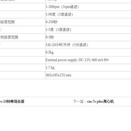
1-100rpm（1rpm递进）
1-90度（1度递进）
间设置范围
0-250秒
度
1-5度（1度递进）
时间设置范围
0-5秒
时
1分-24小时/不停（1分递进）
0.5kg
External power supply: DC 12V, 660 mA 8W
1.7 kg
365x195x155 mm
o rs-24转棒混合器
下一篇：
cm-7s plus离心机