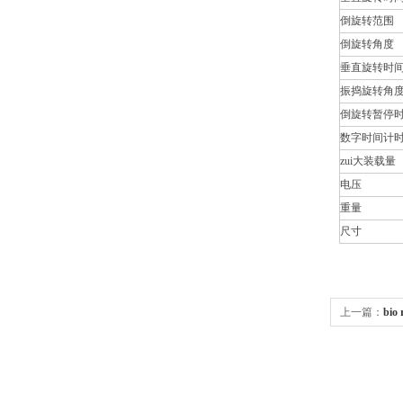
倒旋转范围
倒旋转角度
垂直旋转时
振捣旋转角
倒旋转暂停
数字时间计
zui大装载量
电压
重量
尺寸
上一篇：
bi