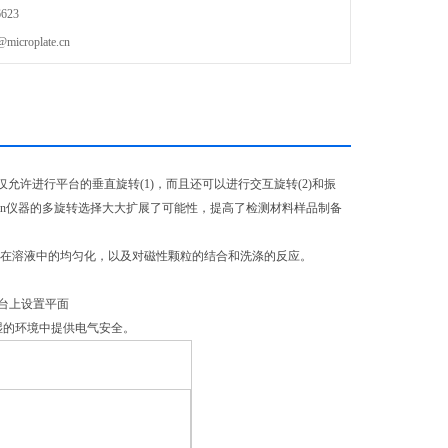
623
roplate.cn
不仅允许进行平台的垂直旋转(1)，而且还可以进行交互旋转(2)和振
san仪器的多旋转选择大大扩展了可能性，提高了检测材料样品制备
分在溶液中的均匀化，以及对磁性颗粒的结合和洗涤的反应。
台上设置平面
在潮湿的环境中提供电气安全。