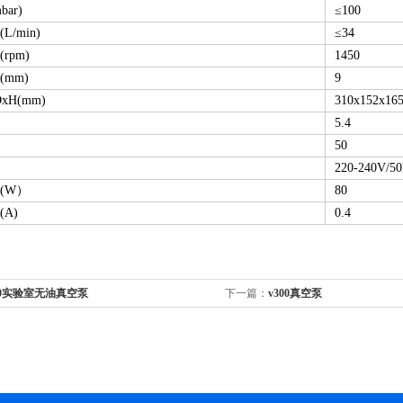
ar)
≤100
L/min)
≤34
rpm)
1450
(mm)
9
xH(mm)
310x152x16
5.4
50
220-240V/5
(W）
80
A)
0.4
00实验室无油真空泵
下一篇：
v300真空泵