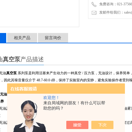
免费咨询：021-37566
也无油雾污染的问题。
发邮件给我们：sales@mic
过
相关产品
留言询价
油
真空泵
产品描述
V无油
真空泵
系列泵是利用活塞来产生动力的一种真空 / 压力泵，无油设计，保养简
，因此其噪音量仅介于 48.7-60.0 dB，保持了实验室内的安静，避免实验操作者受
V无油
真空泵
特点
欢迎您！
保养
来自局域网的朋友！有什么可以帮
助您的吗？
V无油
真空泵
系列
真空泵
利用活塞作动原理，无油设计，不需定期添油保养，也无油雾
置
V无油
真空泵
系列
真空泵
每个机种在马达内部均装有过热保护装置，当机体内部温度过
置