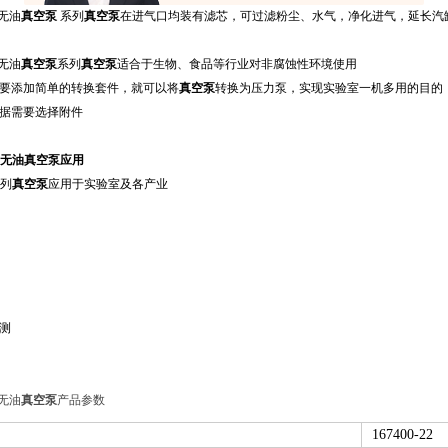
V无油
真空泵
系列
真空泵
在进气口均装有滤芯，可过滤粉尘、水气，净化进气，延长汽
V无油
真空泵
系列
真空泵
适合于生物、食品等行业对非腐蚀性环境使用
要添加简单的转换套件，就可以将
真空泵
转换为压力泵，实现实验室一机多用的目的
根据需要选择附件
V无油
真空泵
应用
系列
真空泵
应用于实验室及各产业
检测
V无油
真空泵
产品参数
167400-22