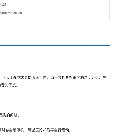
623
roplate.cn
单，可以抽真空或者提供压力差。由于其具备精细的构造，并运用当
到噪音的干扰。
污染的问题。
高时会自动停机，等温度冷却后再自行启动。