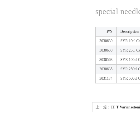
special needl
P/N
Description
3030639
SYR 10ul 
3030638
SYR 25ul 
3030563
SYR 100ul
3030635
SYR 250ul
3031174
SYR 500ul
上一篇：
TF T Varianse