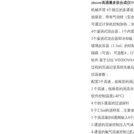
zinsser高通量多肽合成仪
特
机械手臂 4个独立的多通道探针
低噪音，带有气动钳（安
可通过计算机控制加热，
4个漩涡式混合器，1个内置加
1个漩涡式混合器和冷却板（-
玻璃反应器（1.1ml）的
隔膜（可选） 可选配4，1
软件 基于32位 WIND
过程的完成记录系统失败
仪器参数：
配置5个高速，低噪音的涡流
1 个高速，低噪音的涡流
软件控制温度(-40°C)
4 个的3-通道的过滤探针
8 个2.5ml的进样泵，主
1 个高流量的6通阀输入6
1-通道的流速控制注入气
4-通道的氮气流速控制 (进