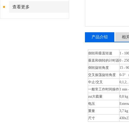
查看更多
产品介绍
相
倒转和垂直转速
1 - 1
垂直和倒转的计时器
0 - 25
倒转旋转角度
15 -
交叉振荡旋转角度
0-5°
中止/交叉
0,1,2,
一般常工作时间操作
1 mi
zui大载量
0,8 kg
电压
Extern
重量
3,7 kg
尺寸
430x2