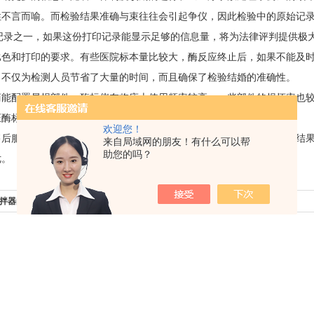
性不言而喻。而检验结果准确与束往往会引起争仪，因此检验中的原始记
的记录之一，如果这份打印记录能显示足够的信息量，将为法律评判提供极
和打印的要求。有些医院标本量比较大，酶反应终止后，如果不能及时
，不仅为检测人员节省了大量的时间，而且确保了检验结婚的准确性。
配置易损部件。酶标仪在临床上使用频率较高，一些部件的损坏率也较
证酶标仪正常运行和延长期寿命是非常重要的。
欢迎您！
服务。酶标仪需要日常维护和保养，要保证其始终获得准确的检测结果
来自局域网的朋友！有什么可以帮
助您的吗？
优。
拌器的工作原理与作用
下一篇：
瞬间钙内流的应用