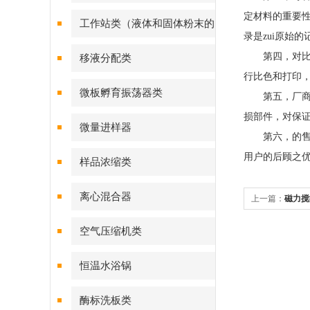
定材料的重要
工作站类（液体和固体粉末的
录是zui原始
样品处理）
第四，对比色
移液分配类
行比色和打印
微板孵育振荡器类
第五，厂商能
损部件，对保
微量进样器
第六，的售后
用户的后顾之
样品浓缩类
离心混合器
上一篇：
磁力搅
空气压缩机类
恒温水浴锅
酶标洗板类