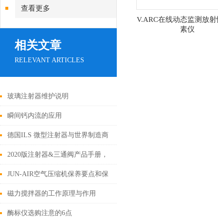
查看更多
V.ARC在线动态监测放
素仪
相关文章
RELEVANT ARTICLES
玻璃注射器维护说明
瞬间钙内流的应用
德国ILS 微型注射器与世界制造商
仪器的无缝集成。
2020版注射器&三通阀产品手册，
需要请到下载栏下载，
JUN-AIR空气压缩机保养要点和保
养计划
磁力搅拌器的工作原理与作用
酶标仪选购注意的6点