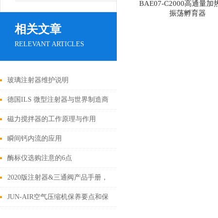
BAE07-C2000高通量
振荡孵育器
相关文章
RELEVANT ARTICLES
玻璃注射器维护说明
德国ILS 微型注射器与世界制造商
仪器的无缝集成。
磁力搅拌器的工作原理与作用
瞬间钙内流的应用
酶标仪选购注意的6点
2020版注射器&三通阀产品手册，
需要请到下载栏下载，
JUN-AIR空气压缩机保养要点和保
养计划